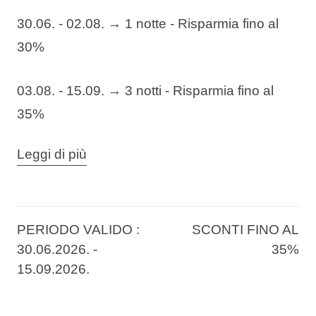
30.06. - 02.08. →
1 notte -
Risparmia fino al
30%
03.08. - 15.09. → 3
notti -
Risparmia fino al
35%
L'
Aminess Laurel Khalani Hotel
è situato tra il
Leggi di più
mare cristallino e il pittoresco Biokovo,
creando l'ambiente perfetto per il relax.
Essendo l'unico hotel a cinque stelle a
PERIODO VALIDO :
SCONTI FINO AL
Makarska, vanta un'incredibile vista sul mare,
30.06.2026. -
35%
15.09.2026.
camere moderne, un'impeccabile offerta
gourmet, una superba wellness e piscine.