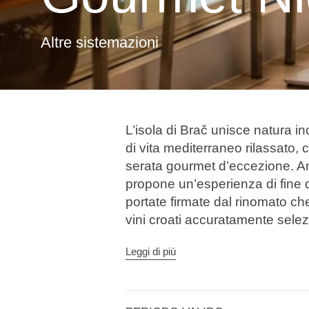
Altre sistemazioni
L’isola di Brač unisce natura in
di vita mediterraneo rilassato,
serata gourmet d’eccezione. 
propone un’esperienza di fine 
portate firmate dal rinomato c
vini croati accuratamente selez
Attraverso interpretazioni creati
Leggi di più
ogni menu fonde la tradizione 
contemporanea, trasformando 
indimenticabile. Le serate si sv