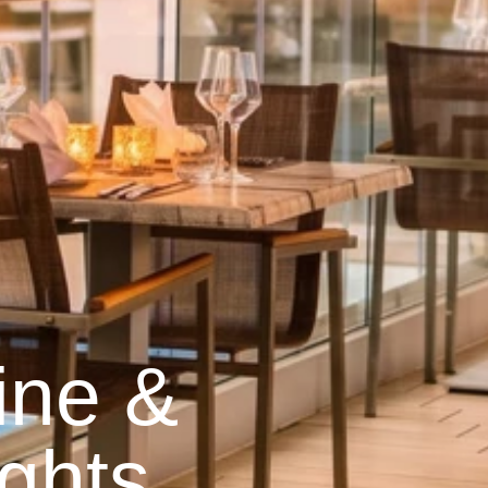
ine &
ghts