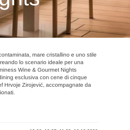
contaminata, mare cristallino e uno stile
 creando lo scenario ideale per una
Aminess Wine & Gourmet Nights
dining esclusiva con cene di cinque
hef Hrvoje Zirojević, accompagnate da
ionati.
ve di ingredienti dalmati e stagionali,
locale con un’espressione culinaria
la cena in un’esperienza gourmet
olgono presso il Grill Garden