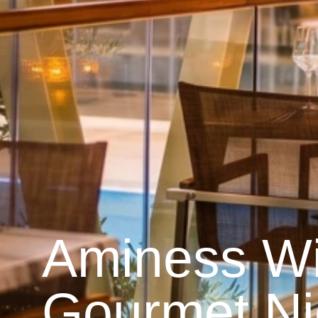
Aminess W
Gourmet Ni