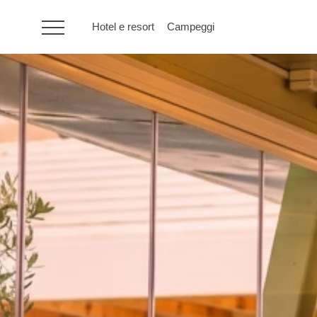
Hotel e resort
Campeggi
HR
Hotel e resort
Campeggi
Offerte speciali
Destinazioni
Tipi di vacanza
Marchi