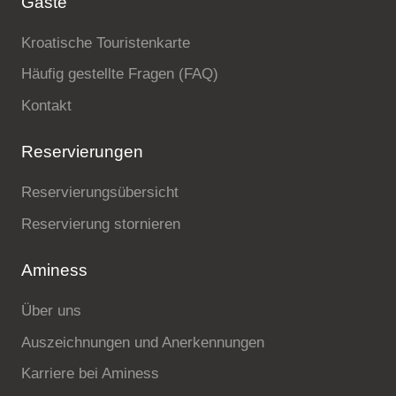
Gäste
Urlaubsarten
Kroatische Touristenkarte
Häufig gestellte Fragen (FAQ)
Kontakt
Marken
Reservierungen
Ami Loyalty Programm
Reservierungsübersicht
Blogs
Reservierung stornieren
Aminess
Über uns
Auszeichnungen und Anerkennungen
Karriere bei Aminess