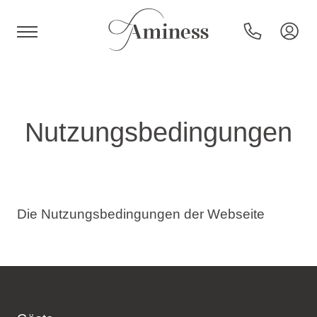
HR
Nutzungsbedingungen
Hotels und Resorts
Campingplätze
Die Nutzungsbedingungen der Webseite
Sonderangebote
Reiseziele