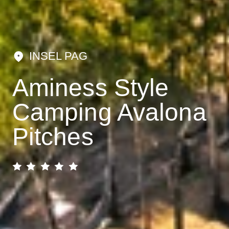
INSEL PAG
Aminess Style
Camping Avalona
Pitches