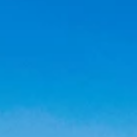
Marken
Ami Loyalty Programm
Blogs