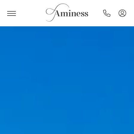
HR
Hotels und Resorts
Campingplätze
Sonderangebote
Reiseziele
Urlaubsarten