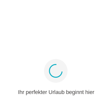
Partnerprogramm
Medienalbum
Melden Sie sich für Angebote und Inspiration
an
Bleiben Sie verbunden
Ihr perfekter Urlaub beginnt hier