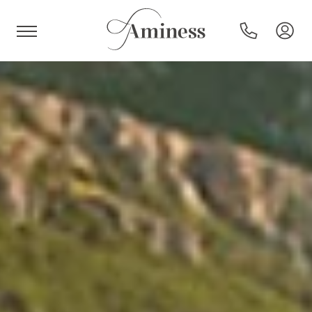
HR
Hotels und Resorts
Campingplätze
Sonderangebote
Reiseziele
Urlaubsarten