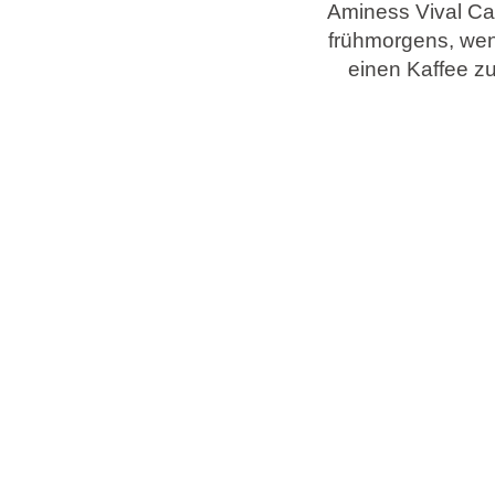
Aminess Vival Cas
frühmorgens, wen
Marken
einen Kaffee z
Ami Loyalty Programm
Blogs