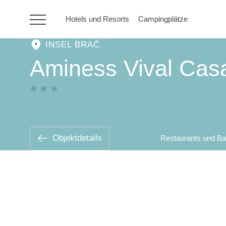
Hotels und Resorts
Campingplätze
INSEL BRAČ
HR
Aminess Vival Casa
Hotels und Resorts
Campingplätze
Objektdetails
Restaurants und Ba
Sonderangebote
Reiseziele
Urlaubsarten