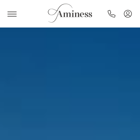
HR
Hotels und Resorts
Campingplätze
Sonderangebote
Reiseziele
Urlaubsarten