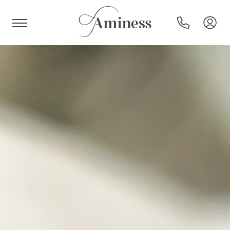
HR
Hotels en resorts
Campings
Speciale aanbiedingen
Bestemmingen
Vakantietypes