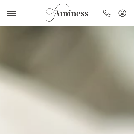
HR
Hotels und Resorts
Campingplätze
Sonderangebote
Reiseziele
Urlaubsarten