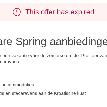
This offer has expired
are Spring aanbieding
or een vakantie vóór de zomerse drukte. Profiteer 
acaravans.
ss accommodaties
ngs en stacaravans aan de Kroatische kust
ustbestemmingen in Istrië, Kvarner en Dalmatië