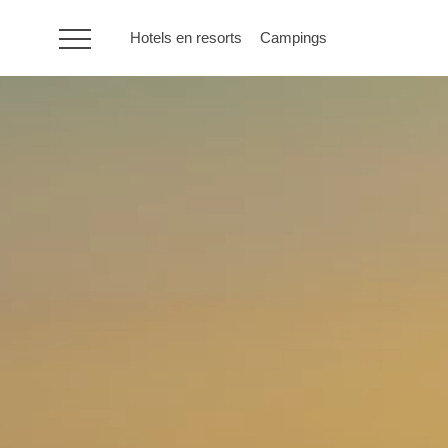
Hotels en resorts
Campings
HR
Hotels en resorts
Campings
Speciale
aanbiedingen
Bestemmingen
Vakantietypes