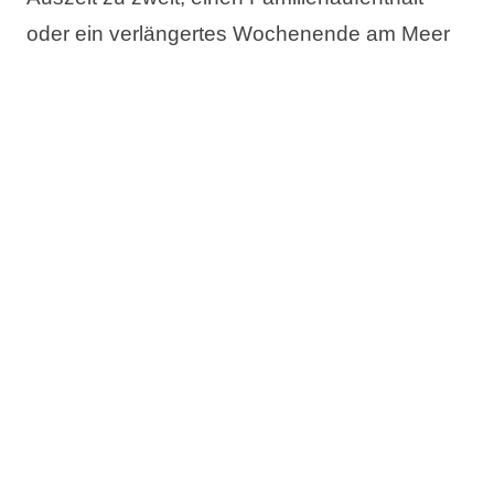
oder ein verlängertes Wochenende am Meer
planen – im Aminess Angebot finden Sie die
passende Unterkunft für Ihren idealen
Frühlingsaufenthalt in Kroatien.
Das Angebot umfasst:
Bis zu 20% Rabatt
Jetzt buchen, später bezahlen
Kostenlose Änderung des Reisetermins
Kostenlose Stornierung*
Prüfen Sie die Verfügbarkeit und buchen Sie