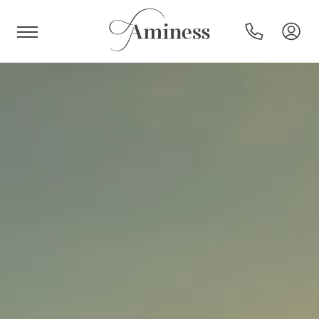
HR
Hotels und Resorts
Campingplätze
Sonderangebote
Reiseziele
Urlaubsarten