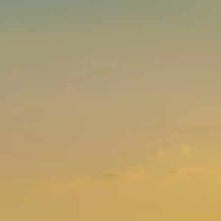
Marken
Ami Loyalty Programm
Blogs