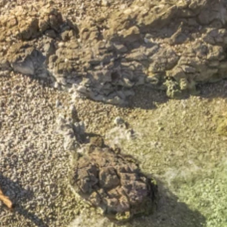
Merken
Ami Loyalty programma
Blogi