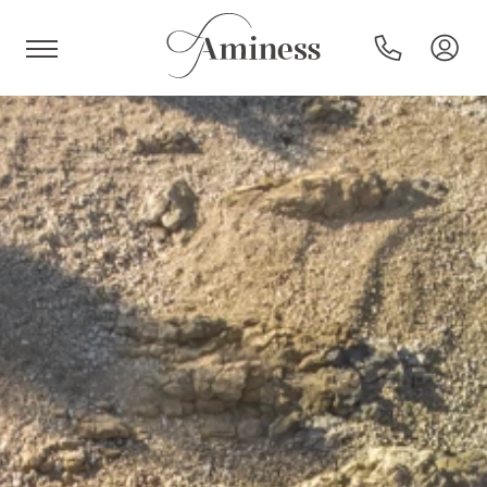
HR
Hotels en resorts
Campings
Speciale aanbiedingen
Bestemmingen
Vakantietypes