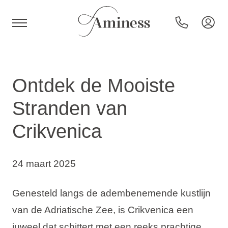
HR
Ontdek de Mooiste
Stranden van
Hotels en resorts
Crikvenica
Campings
24 maart 2025
Speciale aanbiedingen
Genesteld langs de adembenemende kustlijn
van de Adriatische Zee, is Crikvenica een
Bestemmingen
juweel dat schittert met een reeks prachtige