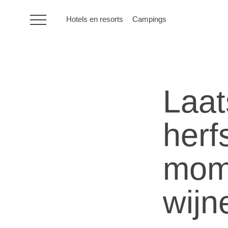
Hotels en resorts
Campings
HR
Laat
Hotels en resorts
herf
Campings
mome
Speciale
aanbiedingen
wijn
Bestemmingen