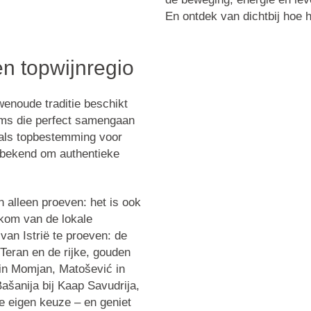
En ontdek van dichtbij hoe h
n topwijnregio
wenoude traditie beschikt
dems die perfect samengaan
 als topbestemming voor
ë bekend om authentieke
 alleen proeven: het is ook
lkom van de lokale
van Istrië te proeven: de
 Teran en de rijke, gouden
in Momjan,
Matošević
in
ašanija bij Kaap Savudrija,
e eigen keuze – en geniet