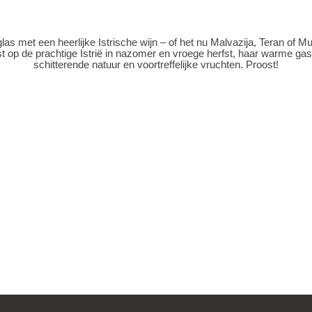
glas met een heerlijke Istrische wijn – of het nu Malvazija, Teran of Mu
t op de prachtige Istrië in nazomer en vroege herfst, haar warme gast
schitterende natuur en voortreffelijke vruchten. Proost!