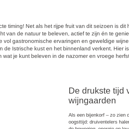
cte timing! Net als het rijpe fruit van dit seizoen is d
t van de natuur te beleven, actief te zijn én te geni
e vol gastronomische ervaringen en geweldige wijnen,
 de Istrische kust en het binnenland verkent. Hier i
n wat je kunt beleven in de nazomer en vroege herfst
De drukste tijd 
wijngaarden
Als een bijenkorf – zo zien 
oogsttijd: druiventelers hal
de beweging, energie en lev