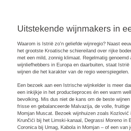
Uitstekende wijnmakers in ee
Waarom is Istrië zo’n geliefde wijnregio? Naast eeu
het grootste Kroatische schiereiland over rijke bo
met een mild, zonnig klimaat. Regelmatig genoemd
wijnliefhebbers in Europa en daarbuiten, staat Istri
wijnen die het karakter van de regio weerspiegelen.
Een bezoek aan een Istrische wijnkelder is meer dan
een inkijkje in het productieproces én een warm we
bevolking. Mis dus niet de kans om de beste wijnen 
frisse en gebalanceerde Malvazija, de volle, fruitige
Momjan Muscat. Bezoek wijnhuizen zoals
Kozlović
Krunčići bij het Limski-kanaal,
Degrassi Moreno
in B
Coronica
bij Umag,
Kabola
in Momjan – of een van j