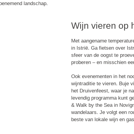
mbenemend landschap.
Wijn vieren op 
Met aangename temperaturen 
in Istrië. Ga fietsen over I
sfeer van de oogst te proev
proberen – en misschien ee
Ook evenementen in het noo
wijntraditie te vieren.
Buje
vi
het
Druivenfeest
, waar je n
levendig programma kunt g
& Walk by the Sea
in
Novig
wandelaars. Je volgt een r
beste van lokale wijn en ga