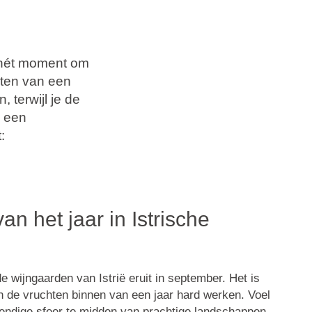
it hét moment om
eten van een
 terwijl je de
s een
:
van het jaar in Istrische
de wijngaarden van Istrië eruit in september. Het is
en de vruchten binnen van een jaar hard werken. Voel
endige sfeer te midden van prachtige landschappen.