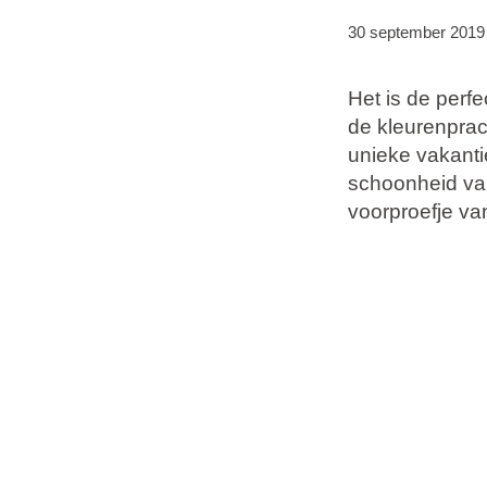
Vakantietypes
30 september 2019
Het is de perfe
Merken
de kleurenprach
Ami Loyalty programma
unieke vakanti
Blogi
schoonheid van
voorproefje va