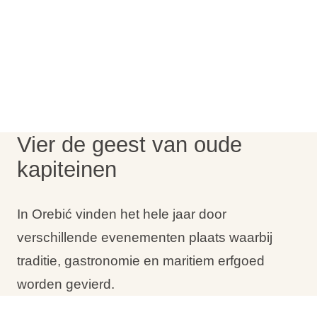
Vakantietypes
Merken
Ami Loyalty programma
Vier de geest van oude
Blogi
kapiteinen
In Orebić vinden het hele jaar door
verschillende evenementen plaats waarbij
traditie, gastronomie en maritiem erfgoed
worden gevierd.