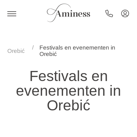
HR
Festivals en evenementen in
Orebić
Orebić
Hotels en resorts
Festivals en
evenementen in
Campings
Orebić
Speciale aanbiedingen
Bestemmingen