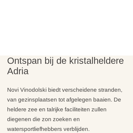
Vakantietypes
Merken
Ami Loyalty programma
Ontspan bij de kristalheldere
Blogi
Adria
Novi Vinodolski biedt verscheidene stranden,
van gezinsplaatsen tot afgelegen baaien. De
heldere zee en talrijke faciliteiten zullen
diegenen die zon zoeken en
watersportliefhebbers verblijden.