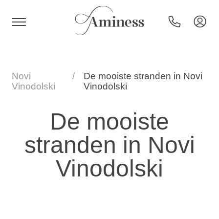
HR
Novi
De mooiste stranden in Novi
Vinodolski
Vinodolski
Hotels en resorts
De mooiste
stranden in Novi
Campings
Vinodolski
Speciale aanbiedingen
Bestemmingen