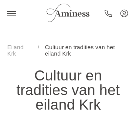
HR
Eiland
Cultuur en tradities van het
Krk
eiland Krk
Hotels en resorts
Cultuur en
tradities van het
Campings
eiland Krk
Speciale aanbiedingen
Bestemmingen