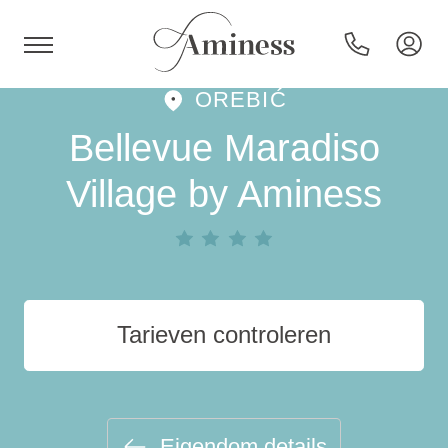
OREBIĆ
HR
Bellevue Maradiso
Village by Aminess
Hotels en resorts
Campings
Tarieven controleren
Speciale aanbiedingen
Bestemmingen
Eigendom details