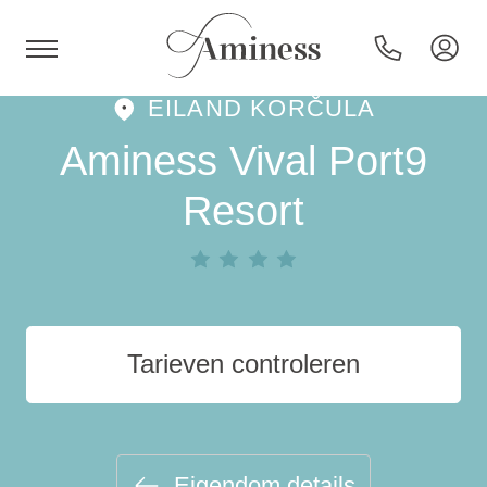
EILAND KORČULA
HR
Aminess Vival Port9
Resort
Hotels en resorts
Campings
Tarieven controleren
Speciale aanbiedingen
Bestemmingen
Eigendom details