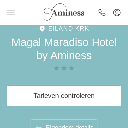
EILAND KRK
HR
Magal Maradiso Hotel
by Aminess
Hotels en resorts
Campings
Tarieven controleren
Speciale aanbiedingen
Bestemmingen
Eigendom details