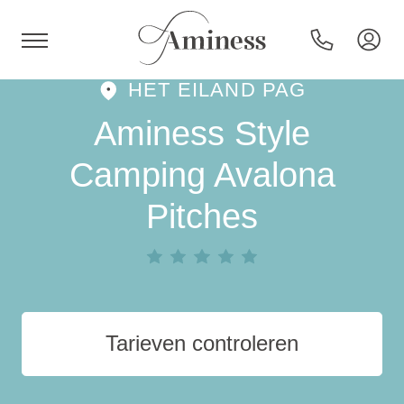
HET EILAND PAG
HR
Aminess Style
Camping Avalona
Pitches
Hotels en resorts
Campings
Speciale aanbiedingen
Tarieven controleren
Bestemmingen