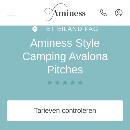
HET EILAND PAG
HR
Aminess Style
Camping Avalona
Pitches
Hotels en resorts
Campings
Speciale aanbiedingen
Tarieven controleren
Bestemmingen