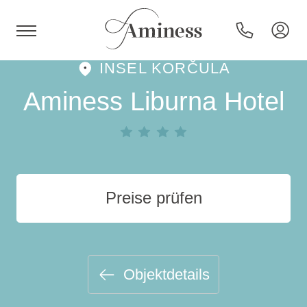
INSEL KORČULA
HR
Aminess Liburna Hotel
Hotels und Resorts
Preise prüfen
Campingplätze
Sonderangebote
Objektdetails
Reiseziele