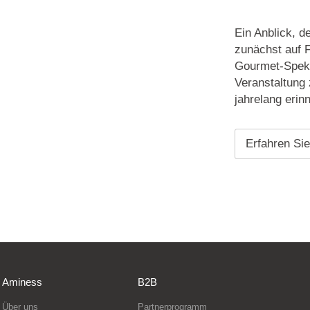
Ein Anblick, d
zunächst auf F
Gourmet-Spekt
Veranstaltung
jahrelang erinn
Erfahren Si
Aminess
B2B
Über uns
Partnerprogramm