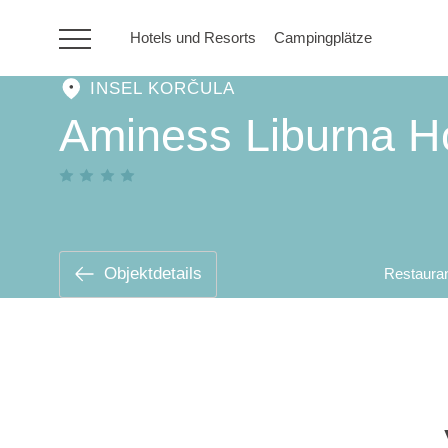
Hotels und Resorts
Campingplätze
INSEL KORČULA
HR
Aminess Liburna H
Hotels und Resorts
Campingplätze
Objektdetails
Restaura
Sonderangebote
Reiseziele
Urlaubsarten