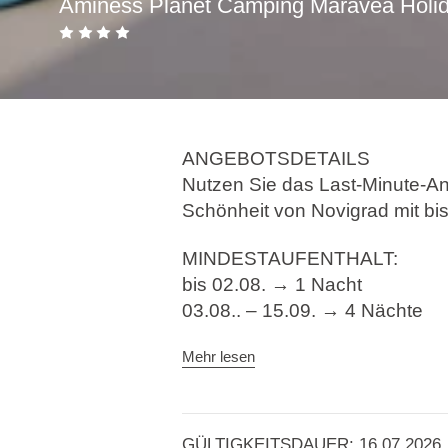
Aminess Planet Camping Maravea Holi
ANGEBOTSDETAILS
Nutzen Sie das Last-Minute-A
Schönheit von Novigrad mit bi
MINDESTAUFENTHALT:
bis 02.08. → 1 Nacht
03.08.. – 15.09. → 4 Nächte
Die Holiday Homes im
Aminess
Mehr lesen
Maravea
sind die ideale Optio
und Novigrad. Spazieren Sie a
Spezialitäten eines unserer R
GÜLTIGKEITSDAUER: 16.07.2026.