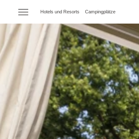
Hotels und Resorts
Campingplätze
HR
Hotels und Resorts
Campingplätze
Sonderangebote
Reiseziele
Urlaubsarten
Marken