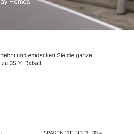
day Homes
ngebot und entdecken Sie die ganze
s zu 35 % Rabatt!
 Planet Camping Holiday Homes
n für Entdeckungstouren durch Istrien
m Meer entlang, probieren Sie die
estaurants oder entspannen Sie einfach
 -
SPAREN SIE BIS ZU 30%