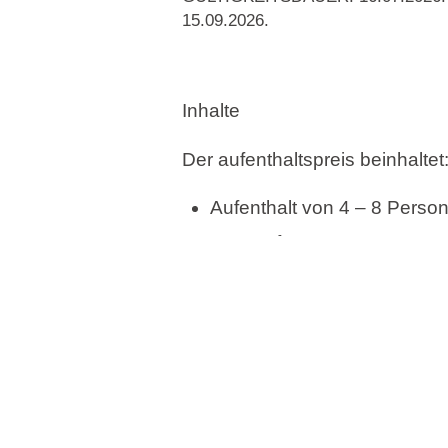
nur auf der Terrasse Ihres Hol
15.09.2026.
seien Sie schnell und reservier
unserem Last Minute Angebot!
Inhalte
Der aufenthaltspreis beinhaltet
Aufenthalt von 4 – 8 Perso
Kosten für Gas, Wasser un
Handtücher und Bettwäsch
Ein Pool-Komplex "Loop" (6
Sonnenterrasse
Nutzung der Außenpools mi
Mehr lesen
und Sonnenschirmen innerh
Nummerierter Parkplatz