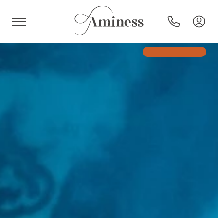
HR
Hotels und Resorts
Campingplätze
Sonderangebote
Reiseziele
Urlaubsarten