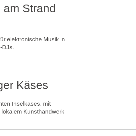
l am Strand
ür elektronische Musik in
p-DJs.
ger Käses
mten Inselkäses, mit
 lokalem Kunsthandwerk