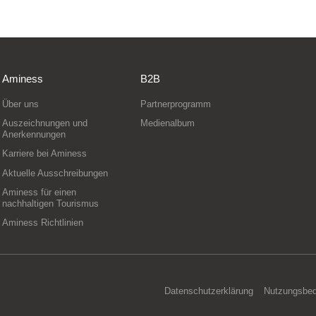
Aminess
B2B
Über uns
Partnerprogramm
Auszeichnungen und
Medienalbum
Anerkennungen
Karriere bei Aminess
Aktuelle Ausschreibungen
Aminess für einen
nachhaltigen Tourismus
Aminess Richtlinien
Datenschutzerklärung
Nutzungsbe