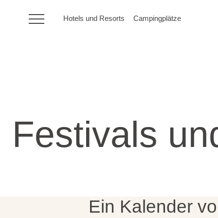
Hotels und Resorts
Campingplätze
HR
Hotels und Resorts
Festivals un
Campingplätze
Sonderangebote
Reiseziele
Ein Kalender vol
Urlaubsarten