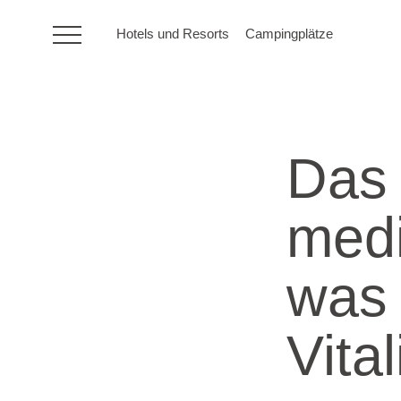
Hotels und Resorts
Campingplätze
HR
Das
Hotels und Resorts
medi
Campingplätze
was 
Sonderangebote
Reiseziele
Vital
Urlaubsarten