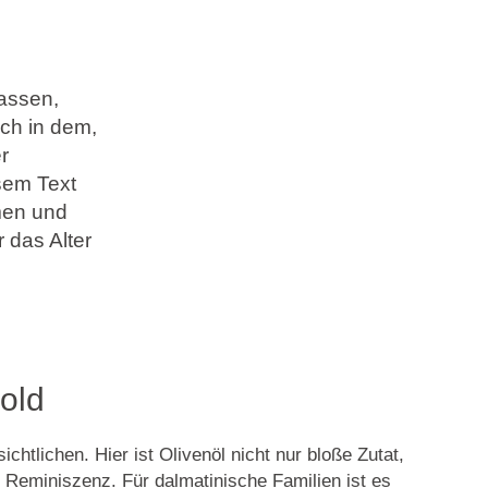
assen,
ich in dem,
r
sem Text
men und
 das Alter
Gold
chtlichen. Hier ist Olivenöl nicht nur bloße Zutat,
d Reminiszenz. Für dalmatinische Familien ist es