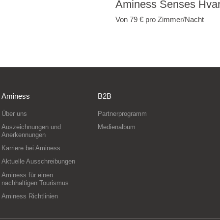
Aminess Senses Hvar
Von 79 €
pro Zimmer/Nacht
Aminess
B2B
Über uns
Partnerprogramm
Auszeichnungen und
Medienalbum
Anerkennungen
Karriere bei Aminess
Aktuelle Ausschreibungen
Aminess für einen
nachhaltigen Tourismus
Aminess Richtlinien