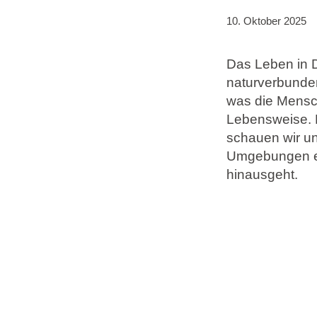
10. Oktober 2025
Marken
Das Leben in D
Ami Loyalty Programm
naturverbunden 
Blogs
was die Mensc
Lebensweise. K
schauen wir u
Umgebungen ei
hinausgeht.