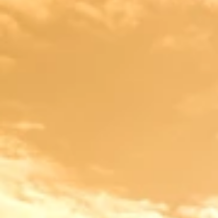
Merken
Ami Loyalty programma
Blogi