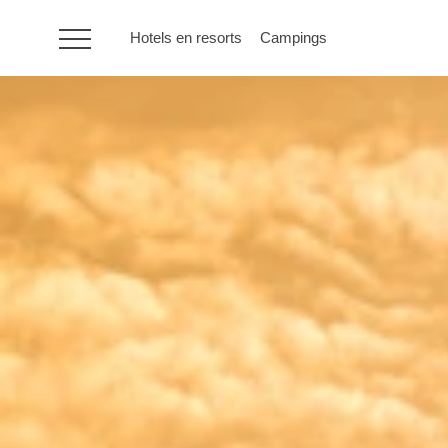
Hotels en resorts
Campings
HR
Hotels en resorts
Campings
Speciale
aanbiedingen
Bestemmingen
Vakantietypes