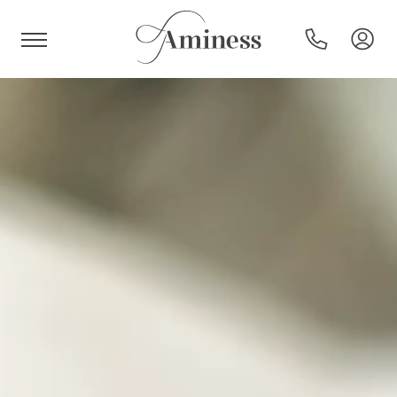
HR
Hotels en resorts
Campings
Speciale aanbiedingen
Bestemmingen
Vakantietypes