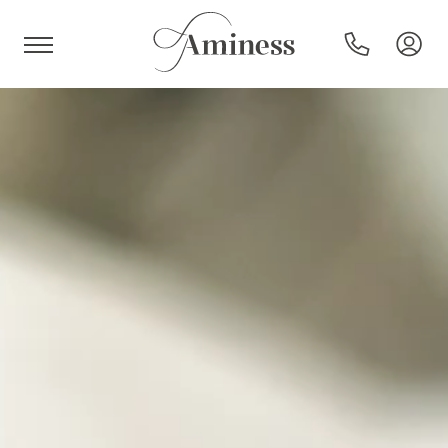
HR
Hotels en resorts
Campings
Speciale aanbiedingen
Bestemmingen
Vakantietypes