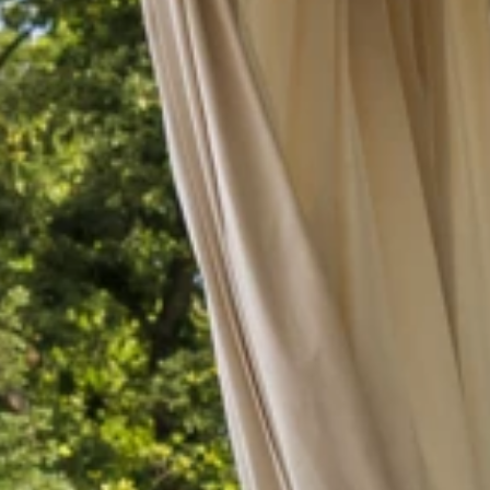
Merken
Ami Loyalty programma
Blogi