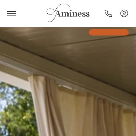
HR
Hotels en resorts
Campings
Speciale aanbiedingen
Bestemmingen
Vakantietypes