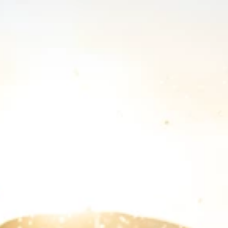
Merken
Ami Loyalty programma
Blogi