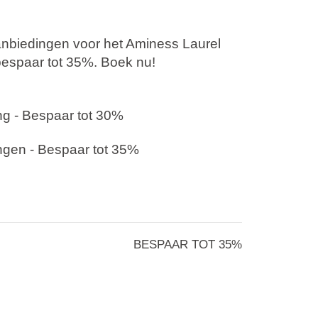
aanbiedingen voor het Aminess Laurel
bespaar tot 35%. Boek nu!
g -
Bespaar tot 30%
ngen -
Bespaar tot 35%
tel
ligt tussen de kristalheldere zee en
 wat de perfecte omgeving voor
ige 5-sterrenhotel in Makarska, biedt
ee, moderne kamers, een onberispelijk
BESPAAR TOT 35%
 een uitstekend wellness- en
n zal genieten van een
entactiviteiten voor kinderen en
 Last Minute aanbieding voor een