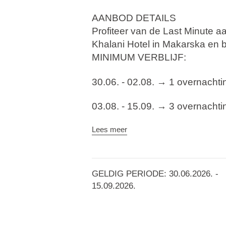
AANBOD DETAILS
Profiteer van de Last Minute 
Khalani Hotel in Makarska en 
MINIMUM VERBLIJF:
30.06. - 02.08. →
1 overnachtin
03.08. - 15.09. →
3 overnachti
Het
Aminess Laurel Khalani Ho
Lees meer
de pittoreske Biokovo Bergen,
ontspanning creëert. Als het en
het een geweldig uitzicht op z
GELDIG PERIODE: 30.06.2026. -
gastronomisch aanbod, evenals
15.09.2026.
zwembadaanbod. Het hele gezi
verscheidenheid aan entertainm
volwassenen. Profiteer van de