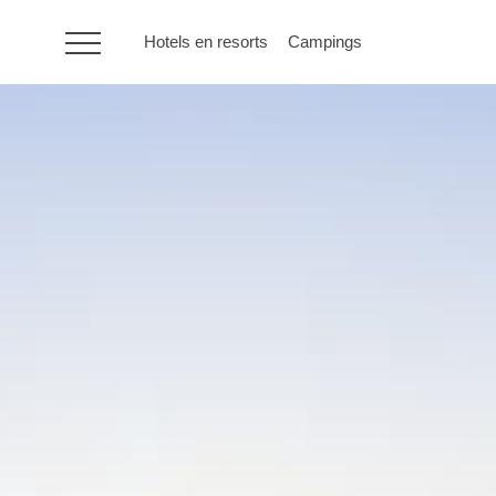
Hotels en resorts
Campings
HR
Hotels en resorts
Campings
Speciale
aanbiedingen
Bestemmingen
Vakantietypes