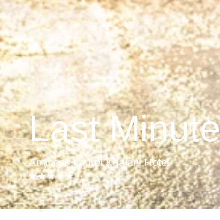
Last Minut
Aminess Laurel Khalani Hotel