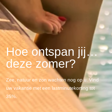
Hoe ontspan jij…
deze zomer?
Zee, natuur en zon wachten nog op u. Vind
uw vakantie met een lastminutekorting tot
35%.