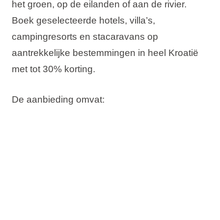
het groen, op de eilanden of aan de rivier.
Boek geselecteerde hotels, villa’s,
campingresorts en stacaravans op
aantrekkelijke bestemmingen in heel Kroatië
met
tot 30% korting
.
De aanbieding omvat:
Tot 35% korting
Boek nu, betaal later
Gratis datumwijziging
Gratis annuleren*
Controleer de beschikbaarheid en boek je