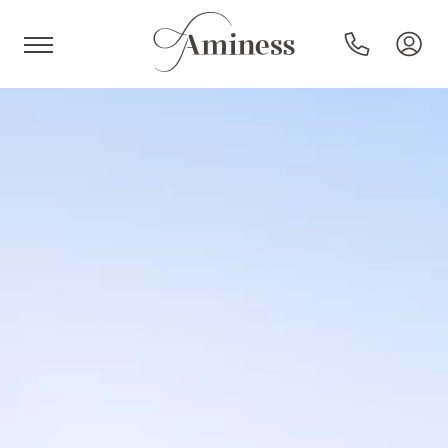
HR
Hotels en resorts
Campings
Speciale aanbiedingen
Bestemmingen
Vakantietypes