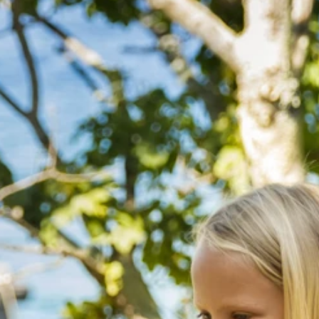
Merken
Ami Loyalty programma
Blogi