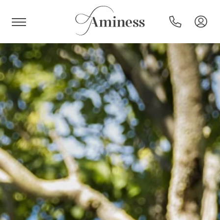
HR
Hotels en resorts
Campings
Speciale aanbiedingen
Bestemmingen
Vakantietypes