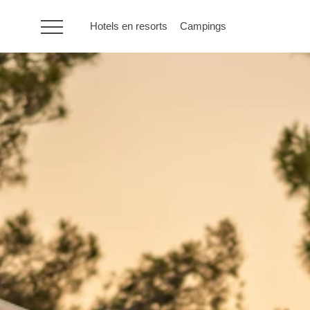
Hotels en resorts
Campings
HR
Hotels en resorts
Campings
Speciale
aanbiedingen
Bestemmingen
Vakantietypes