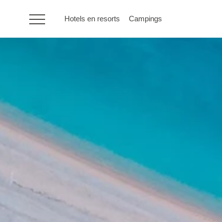
Hotels en resorts
Campings
HR
Hotels en resorts
Campings
Speciale
aanbiedingen
Bestemmingen
Vakantietypes