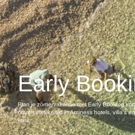
Early Book
Plan je zomervakantie met Early Booking kor
onvergetelijke tijd in Aminess hotels, villa’s
kust.