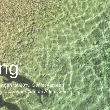
ing
tingen tot 20%! Geniet van een
 en stacaravans aan de Adriatische