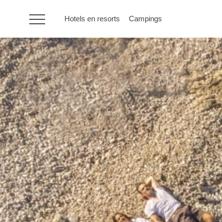
Hotels en resorts
Campings
HR
Hotels en resorts
Campings
Speciale
aanbiedingen
Bestemmingen
Vakantietypes