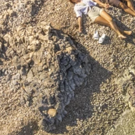
Merken
Ami Loyalty programma
Blogi