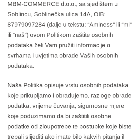
MBM-COMMERCE d.o.o., sa sjedištem u
Vakantietypes
Soblincu, Soblinečka ulica 14A, OIB:
87979097284 (dalje u tekstu: “Aminess“ ili “mi“
ili “naš“) ovom Politikom zaštite osobnih
podataka želi Vam pružiti informacije o
Merken
svrhama i uvjetima obrade Vaših osobnih
Ami Loyalty programma
podataka.
Blogi
Naša Politika opisuje vrstu osobnih podataka
koje prikupljamo i obrađujemo, razloge obrade
podatka, vrijeme čuvanja, sigurnosne mjere
koje poduzimamo da bi zaštitili osobne
podatke od zloupotrebe te postupke koje biste
trebali slijediti ako imate bilo kakvih pitanja ili