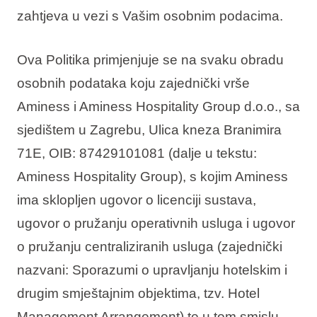
zahtjeva u vezi s Vašim osobnim podacima.
Ova Politika primjenjuje se na svaku obradu
osobnih podataka koju zajednički vrše
Aminess i Aminess Hospitality Group d.o.o., sa
sjedištem u Zagrebu, Ulica kneza Branimira
71E, OIB: 87429101081 (dalje u tekstu:
Aminess Hospitality Group), s kojim Aminess
ima sklopljen ugovor o licenciji sustava,
ugovor o pružanju operativnih usluga i ugovor
o pružanju centraliziranih usluga (zajednički
nazvani: Sporazumi o upravljanju hotelskim i
drugim smještajnim objektima, tzv. Hotel
Management Arrangement) te u tom smislu