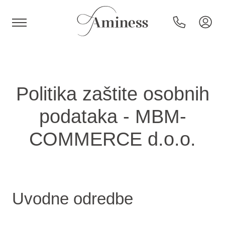
HR
Politika zaštite osobnih
podataka - MBM-
Hotels en resorts
COMMERCE d.o.o.
Campings
Speciale aanbiedingen
Uvodne odredbe
Bestemmingen