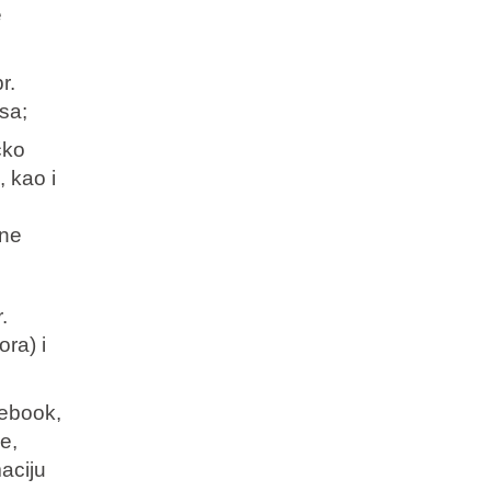
e
r.
sa;
čko
, kao i
bne
.
ora) i
cebook,
e,
aciju