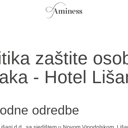
itika zaštite oso
aka - Hotel Lišan
odne odredbe
Lišanj d.d., sa sjedištem u Novom Vinodolskom, Liša