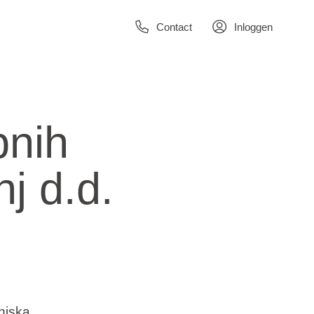
Contact
Inloggen
bnih
j d.d.
njska