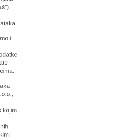
aš“)
dataka.
amo i
podatke
mate
acima.
taka
o.o.,
s kojim
anih
kim i