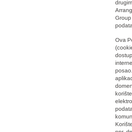
drugim
Arrang
Group 
podata
Ova Po
(cookie
dostupn
intern
posao
aplika
domena
korišt
elektr
podatak
komuni
Korišt
npr. d