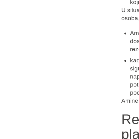
koju
U situ
osoba,
Ami
dos
rez
kad
sig
nap
pot
pod
Amines
Re
pl