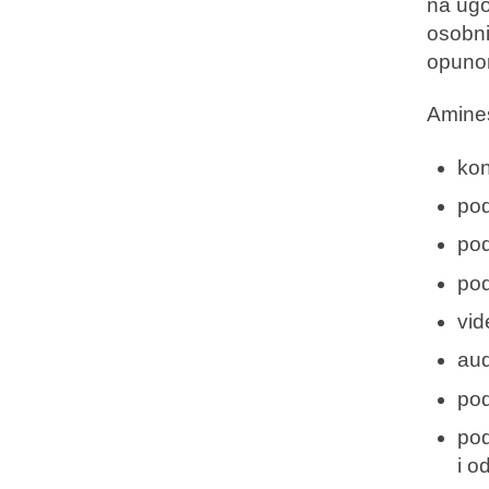
na ugo
osobni
opuno
Amines
kon
pod
pod
pod
vid
aud
pod
pod
i o