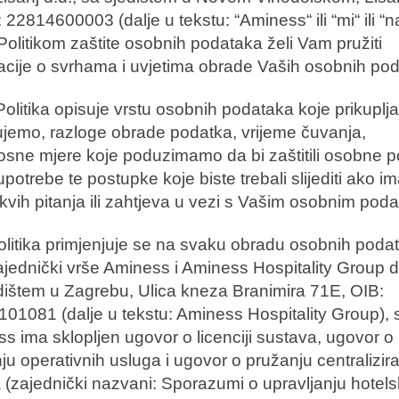
 22814600003 (dalje u tekstu: “Aminess“ ili “mi“ ili “n
olitikom zaštite osobnih podataka želi Vam pružiti
acije o svrhama i uvjetima obrade Vaših osobnih po
olitika opisuje vrstu osobnih podataka koje prikuplj
jemo, razloge obrade podatka, vrijeme čuvanja,
osne mjere koje poduzimamo da bi zaštitili osobne 
potrebe te postupke koje biste trebali slijediti ako i
akvih pitanja ili zahtjeva u vezi s Vašim osobnim pod
litika primjenjuje se na svaku obradu osobnih poda
ajednički vrše Aminess i Aminess Hospitality Group d.
dištem u Zagrebu, Ulica kneza Branimira 71E, OIB:
01081 (dalje u tekstu: Aminess Hospitality Group), 
s ima sklopljen ugovor o licenciji sustava, ugovor o
ju operativnih usluga i ugovor o pružanju centralizir
 (zajednički nazvani: Sporazumi o upravljanju hotels