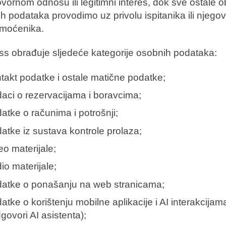
vornom odnosu ili legitimni interes, dok sve ostale 
h podataka provodimo uz privolu ispitanika ili njego
moćenika.
s obrađuje sljedeće kategorije osobnih podataka:
takt podatke i ostale matične podatke;
aci o rezervacijama i boravcima;
atke o računima i potrošnji;
atke iz sustava kontrole prolaza;
eo materijale;
io materijale;
atke o ponašanju na web stranicama;
atke o korištenju mobilne aplikacije i AI interakcijama
dgovori AI asistenta);