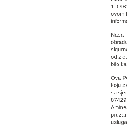
Vakantietypes
1, OIB:
ovom P
inform
Merken
Naša P
Ami Loyalty programma
obrađu
Blogi
sigurn
od zlou
bilo k
Ova Po
koju z
sa sje
874291
Amines
pružan
usluga