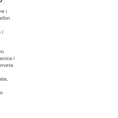
e i
lefon
 i
vo
anica i
ervera
ata,
vo