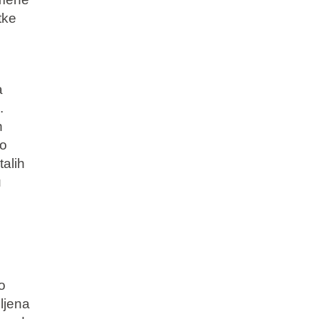
tke
a
.
h
 o
alih
u
o
ljena