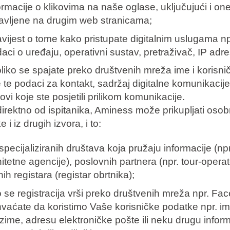
ormacije o klikovima na naše oglase, uključujući i on
avljene na drugim web stranicama;
vijest o tome kako pristupate digitalnim uslugama np
aci o uređaju, operativni sustav, pretraživač, IP adre
liko se spajate preko društvenih mreža ime i korisni
 te podaci za kontakt, sadržaj digitalne komunikacije
kovi koje ste posjetili prilikom komunikacije.
irektno od ispitanika, Aminess može prikupljati oso
 i iz drugih izvora, i to:
specijaliziranih društava koja pružaju informacije (npr
itetne agencije), poslovnih partnera (npr. tour-operat
nih registara (registar obrtnika);
 se registracija vrši preko društvenih mreža npr. Fa
hvaćate da koristimo Vaše korisničke podatke npr. im
zime, adresu elektroničke pošte ili neku drugu inform