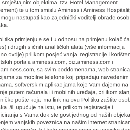
 smještajnim objektima, tzv. Hotel Management
ement) te u tom smislu Aminess i Aminess Hospitalit
mogu nastupati kao zajednički voditelji obrade osob
ka.
litika primjenjuje se i u odnosu na primjenu kolačića
s) i drugih sličnih analitičkih alata (više informacija
o ovdje) prilikom posjećivanja, registracije i korište
etskih portala aminess.com, biz.aminess.com i
.aminess.com, sa svim poddomenama, web stranica
cijama za mobilne telefone koji pripadaju navedenim
ma, softverskim aplikacijama koje Vam dajemo na
enje putem računala ili mobilnih uređaja, prilikom slan
oničke pošte koja ima link na ovu Politiku zaštite oso
a i/ili upućuje na istu, te prilikom registracije i
ciranja s Vama dok ste gost jednog od naših objeka
enjem vanjskih poveznica na našim internet stranica
ruštvene mreže, bit ćete preusmjereni na vanjske d