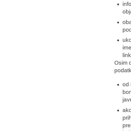
inf
obj
oba
pod
uko
ime
lin
Osim d
podatke
od 
bon
jav
ako
pri
pre