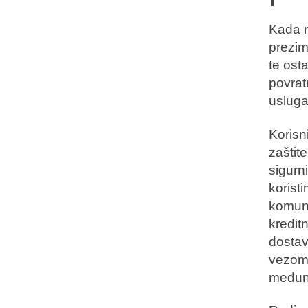
Kada n
prezim
te ost
povrat
uslug
Korisn
zaštit
sigurn
koristi
komuni
kreditn
dostav
vezom 
međun