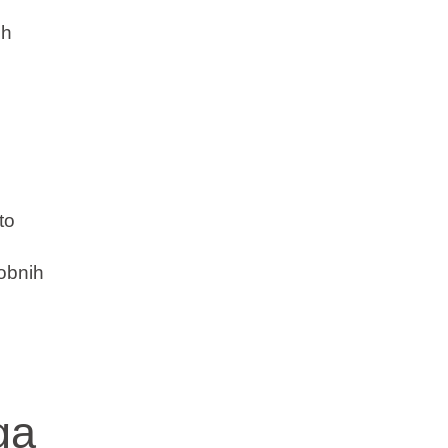
ih
to
obnih
ga