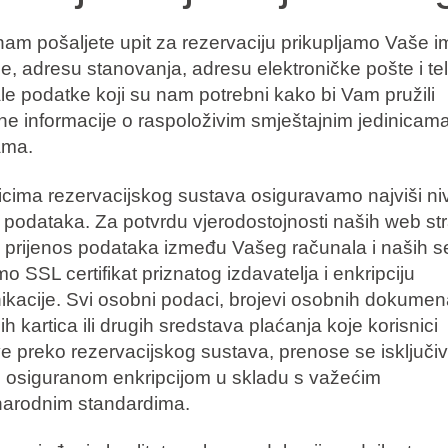
am pošaljete upit za rezervaciju prikupljamo Vaše im
e, adresu stanovanja, adresu elektroničke pošte i te
ale podatke koji su nam potrebni kako bi Vam pružili
ne informacije o raspoloživim smještajnim jedinicama
ama.
icima rezervacijskog sustava osiguravamo najviši ni
e podataka. Za potvrdu vjerodostojnosti naših web str
i prijenos podataka između Vašeg računala i naših s
mo SSL certifikat priznatog izdavatelja i enkripciju
kacije. Svi osobni podaci, brojevi osobnih dokumen
ih kartica ili drugih sredstava plaćanja koje korisnici
e preko rezervacijskog sustava, prenose se isključi
osiguranom enkripcijom u skladu s važećim
arodnim standardima.