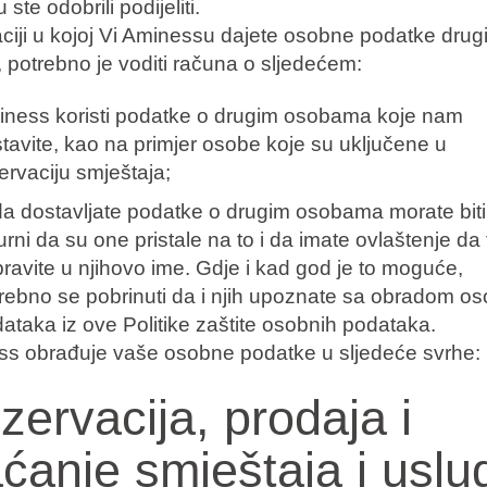
 ste odobrili podijeliti.
aciji u kojoj Vi Aminessu dajete osobne podatke drug
 potrebno je voditi računa o sljedećem:
ness koristi podatke o drugim osobama koje nam
tavite, kao na primjer osobe koje su uključene u
ervaciju smještaja;
a dostavljate podatke o drugim osobama morate biti
urni da su one pristale na to i da imate ovlaštenje da 
ravite u njihovo ime. Gdje i kad god je to moguće,
rebno se pobrinuti da i njih upoznate sa obradom os
ataka iz ove Politike zaštite osobnih podataka.
s obrađuje vaše osobne podatke u sljedeće svrhe:
zervacija, prodaja i
aćanje smještaja i uslu