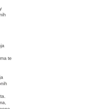
y
nih
nja
ma te
ja
bnih
ta.
ma,
omene