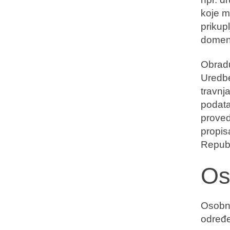
koje m
prikup
domena
Obrad
Uredbe
travnj
podata
proved
propis
Republ
Os
Osobne
određe