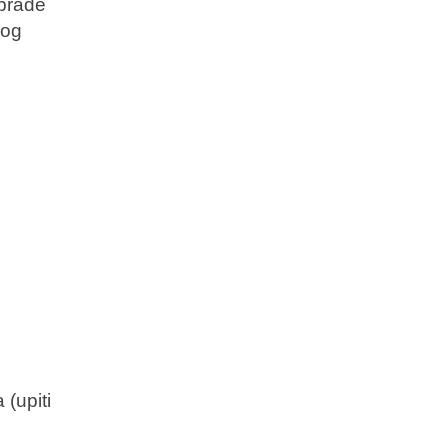
obrade
vog
 (upiti