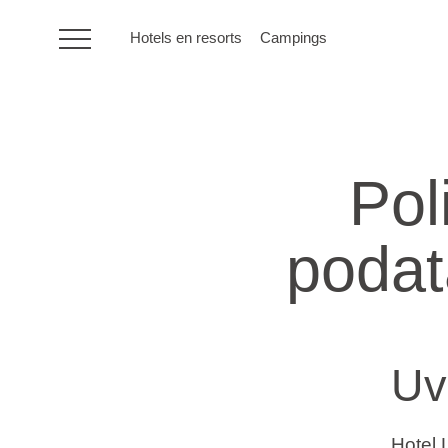
Hotels en resorts
Campings
HR
Pol
Hotels en resorts
podat
Campings
Speciale
aanbiedingen
Uv
Bestemmingen
Hotel 