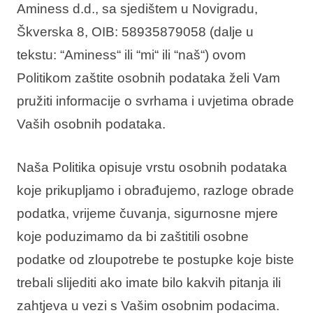
Aminess d.d., sa sjedištem u Novigradu,
Vakantietypes
Škverska 8, OIB: 58935879058 (dalje u
tekstu: “Aminess“ ili “mi“ ili “naš“) ovom
Politikom zaštite osobnih podataka želi Vam
pružiti informacije o svrhama i uvjetima obrade
Merken
Vaših osobnih podataka.
Ami Loyalty programma
Blogi
Naša Politika opisuje vrstu osobnih podataka
koje prikupljamo i obrađujemo, razloge obrade
podatka, vrijeme čuvanja, sigurnosne mjere
koje poduzimamo da bi zaštitili osobne
podatke od zloupotrebe te postupke koje biste
trebali slijediti ako imate bilo kakvih pitanja ili
zahtjeva u vezi s Vašim osobnim podacima.