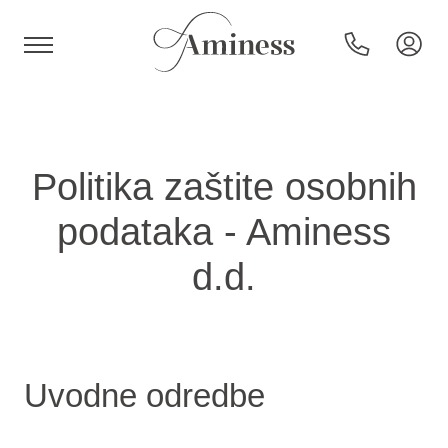
HR
Politika zaštite osobnih
podataka - Aminess
Hotels en resorts
d.d.
Campings
Speciale aanbiedingen
Uvodne odredbe
Bestemmingen