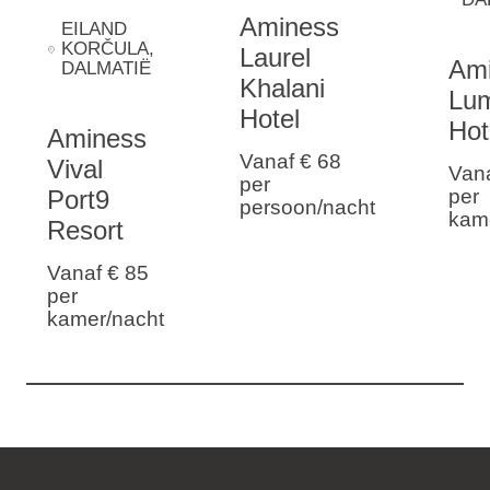
Aminess
EILAND
KORČULA
,
Laurel
Am
DALMATIË
Khalani
Lu
Hotel
Hot
Aminess
Vanaf € 68
Vival
Vana
per
Port9
per
persoon/nacht
kam
Resort
Vanaf € 85
per
kamer/nacht