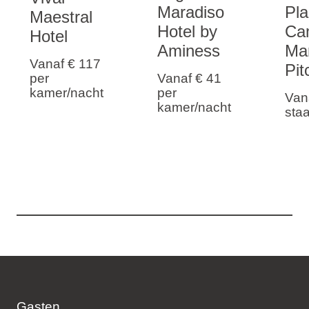
Maradiso
Pla
Maestral
Hotel by
Ca
Hotel
Aminess
Ma
Vanaf € 117
Pit
per
Vanaf € 41
kamer/nacht
per
Van
kamer/nacht
sta
Gasten