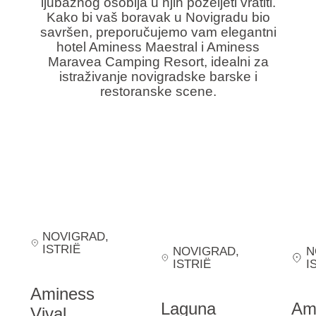
ljubaznog osoblja u njih poželjeti vratiti.
Kako bi vaš boravak u Novigradu bio
savršen, preporučujemo vam elegantni
hotel Aminess Maestral i Aminess
Maravea Camping Resort, idealni za
istraživanje novigradske barske i
restoranske scene.
NOVIGRAD
,
ISTRIË
NOVIGRAD
,
N
ISTRIË
I
Aminess
Laguna
Am
Vival