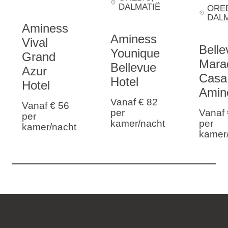
DALMATIË
ORE
DALM
Aminess
Aminess
Vival
Belle
Younique
Grand
Mara
Bellevue
Azur
Casa
Hotel
Hotel
Amin
Vanaf € 82
Vanaf € 56
per
Vanaf 
per
kamer/nacht
per
kamer/nacht
kamer