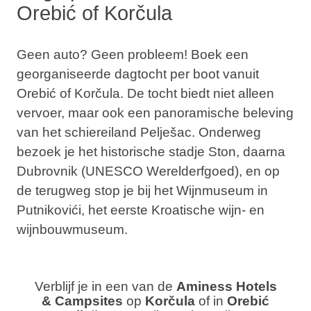
Orebić of Korčula
Geen auto? Geen probleem! Boek een
georganiseerde
dagtocht per boot
vanuit
Orebić of Korčula
. De tocht biedt niet alleen
vervoer, maar ook een panoramische beleving
van het schiereiland Pelješac. Onderweg
bezoek je het historische stadje
Ston
, daarna
Dubrovnik
(UNESCO Werelderfgoed), en op
de terugweg stop je bij het
Wijnmuseum in
Putnikovići
, het eerste Kroatische wijn- en
wijnbouwmuseum.
Verblijf je in een van de
Aminess Hotels
& Campsites
op
Korčula
of in
Orebić