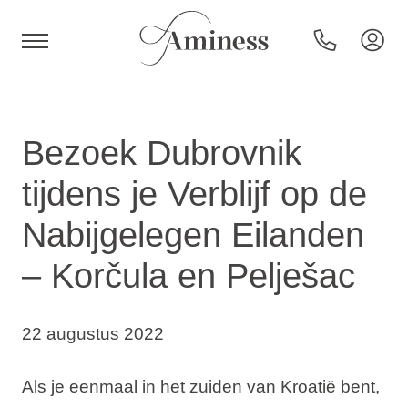
HR
Bezoek Dubrovnik
tijdens je Verblijf op de
Hotels en resorts
Nabijgelegen Eilanden
– Korčula en Pelješac
Campings
Speciale aanbiedingen
22 augustus 2022
Bestemmingen
Als je eenmaal in het zuiden van Kroatië bent,