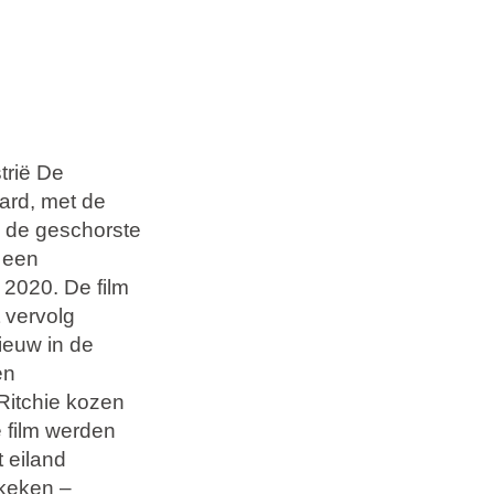
trië De
ard, met de
 de geschorste
 een
 2020. De film
 vervolg
ieuw in de
en
Ritchie kozen
e film werden
 eiland
ekeken –