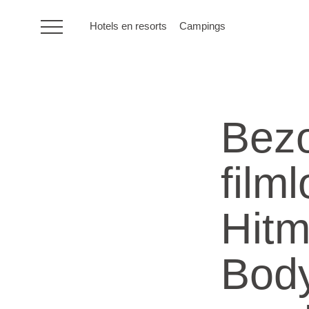
Hotels en resorts
Campings
HR
Bezo
Hotels en resorts
film
Campings
Hitm
Speciale
aanbiedingen
Body
Bestemmingen