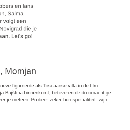
ebbers en fans
on, Salma
 volgt een
Novigrad die je
aan. Let’s go!
a, Momjan
eve figureerde als Toscaanse villa in de film.
nja Bujština binnenkomt, betoveren de droomachtige
er je meteen. Probeer zeker hun specialiteit: wijn