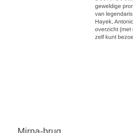
geweldige promo
van legendari
Hayek, Antonio
overzicht (met 
zelf kunt bezoe
Mirna-brug