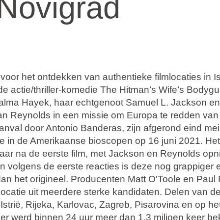
Novigrad
voor het ontdekken van authentieke filmlocaties in Is
 actie/thriller-komedie The Hitman’s Wife’s Bodygu
Salma Hayek, haar echtgenoot Samuel L. Jackson en
n Reynolds in een missie om Europa te redden van
 aanval door Antonio Banderas, zijn afgerond eind mei
re in de Amerikaanse bioscopen op 16 juni 2021. Het
r jaar na de eerste film, met Jackson en Reynolds opn
en volgens de eerste reacties is deze nog grappiger 
dan het origineel. Producenten Matt O'Toole en Paul 
mlocatie uit meerdere sterke kandidaten. Delen van d
strië, Rijeka, Karlovac, Zagreb, Pisarovina en op het
iler werd binnen 24 uur meer dan 1,3 miljoen keer b