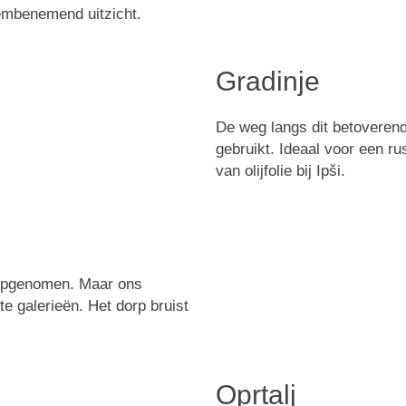
dembenemend uitzicht.
Gradinje
De weg langs dit betoveren
gebruikt. Ideaal voor een ru
van olijfolie bij Ipši.
 opgenomen. Maar ons
e galerieën. Het dorp bruist
Oprtalj