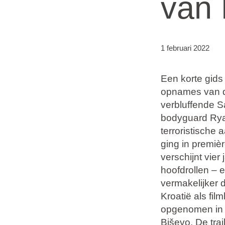
van 
Vakantietypes
Merken
1 februari 2022
Ami Loyalty programma
Een korte gids 
Blogi
opnames van de
verbluffende 
bodyguard Rya
terroristische
ging in premiè
verschijnt vie
hoofdrollen – 
vermakelijker 
Kroatië als fil
opgenomen in I
Biševo. De tra