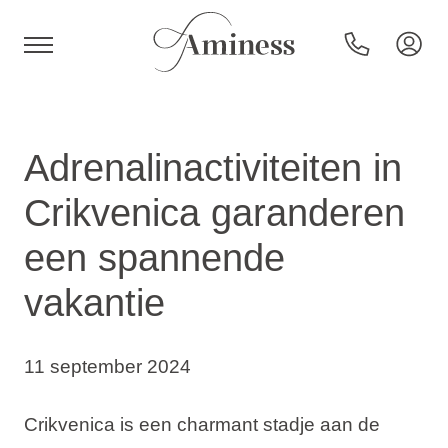
HR
Adrenalinactiviteiten in
Crikvenica garanderen
Hotels en resorts
een spannende
vakantie
Campings
Speciale aanbiedingen
11 september 2024
Bestemmingen
Crikvenica is een charmant stadje aan de