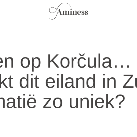
en op Korčula…
t dit eiland in Z
atië zo uniek?