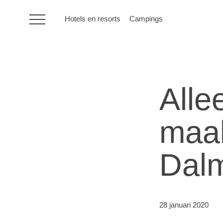
Hotels en resorts
Campings
HR
Alle
Hotels en resorts
maak
Campings
Dalm
Speciale
aanbiedingen
Bestemmingen
28 januari 2020