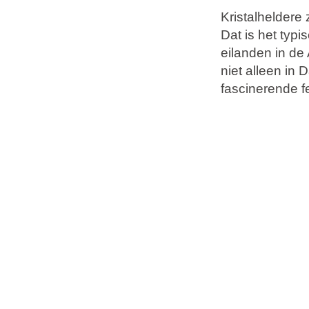
Vakantietypes
Kristalheldere
Dat is het typi
eilanden in de 
Merken
niet alleen in 
Ami Loyalty programma
fascinerende f
Blogi