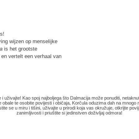
s!
ing wijzen op menselijke
la
is het grootste
 en vertelt een verhaal van
te i uživajte! Kao spoj najboljega što Dalmacija može ponuditi, netaknut
e obale te osobite povijesti i običaja, Korčula oduzima dah na mnogo 
ite se u miru i tišini, uživajte u prirodi koja vas okružuje, otkrijte pov
zanimljivosti i priuštite si jedinstven doživljaj odmora!