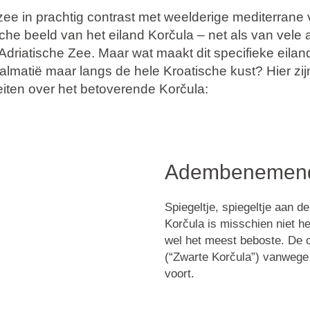
 zee in prachtig contrast met weelderige mediterrane
sche beeld van het eiland Korčula – net als van vele
Adriatische Zee. Maar wat maakt dit specifieke eilan
Dalmatië maar langs de hele Kroatische kust? Hier zi
eiten over het betoverende Korčula:
Adembenemend
Spiegeltje, spiegeltje aan d
Korčula is misschien niet he
wel het meest beboste. De
(“Zwarte Korčula”) vanwege 
voort.