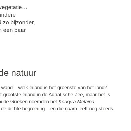
 vegetatie…
 andere
d zo bijzonder,
jn een paar
e natuur
e wand – welk eiland is het groenste van het land?
t grootste eiland in de Adriatische Zee, maar het is
 oude Grieken noemden het
Korkyra Melaina
de dichte begroeiing – en die naam leeft nog steeds