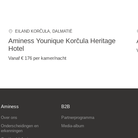
EILAND KORČULA
, DALMATIË
Aminess Younique Korčula Heritage
Hotel
Vanaf € 176
per kamer/nacht
Aminess
B2B
Over ons
Partnerprogramma
Onderscheidingen en
Media-album
erkenningen