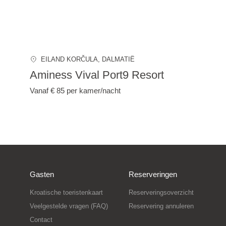
EILAND KORČULA
, DALMATIË
Aminess Vival Port9 Resort
Vanaf € 85
per kamer/nacht
Gasten
Reserveringen
Kroatische toeristenkaart
Reserveringsoverzicht
Veelgestelde vragen (FAQ)
Reservering annuleren
Contact