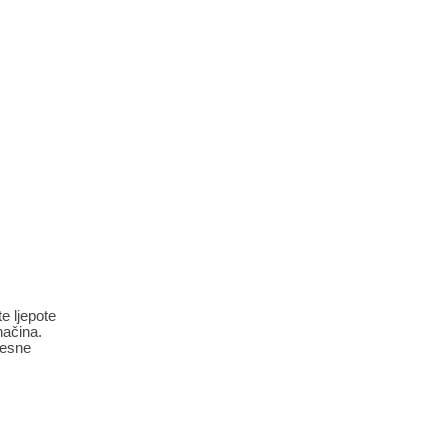
e ljepote
načina.
ijesne