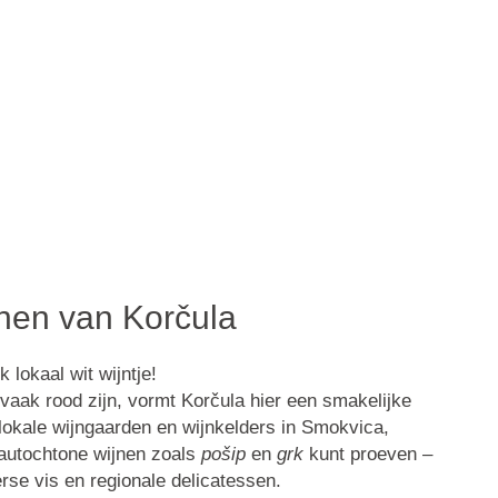
jnen van Korčula
k lokaal wit wijntje!
aak rood zijn, vormt Korčula hier een smakelijke
lokale wijngaarden en wijnkelders in Smokvica,
autochtone wijnen zoals
pošip
en
grk
kunt proeven –
rse vis en regionale delicatessen.