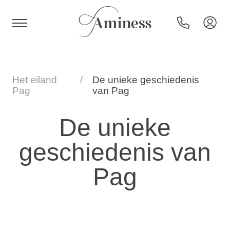
HR
Het eiland
De unieke geschiedenis
Pag
van Pag
Hotels en resorts
De unieke
geschiedenis van
Campings
Pag
Speciale aanbiedingen
Bestemmingen