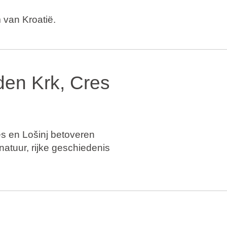
 van Kroatië.
nden Krk, Cres
es en Lošinj betoveren
atuur, rijke geschiedenis