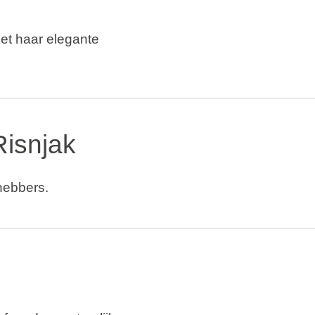
et haar elegante
Risnjak
fhebbers.