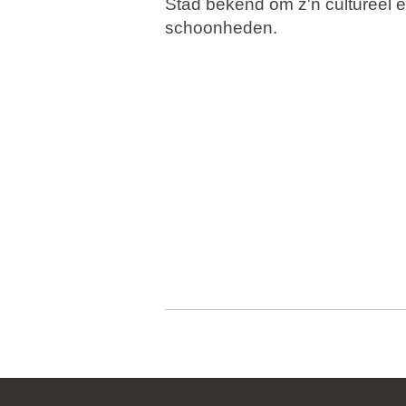
Stad bekend om z'n cultureel e
schoonheden.